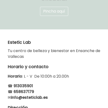
Pincha aquí
Estetic Lab
Tu centro de belleza y bienestar en Ensanche de
Vallecas
Horario y contacto
Horario
: L - V De 10:00h a 20.00h
☎
913035901
☎
658637179
✉
info@est
eticlab.es
Dirección